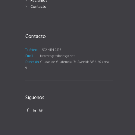
Reclamos
Contacto
Contacto
Teléfono
+502 4114 0596
Email
trcorreo@todoriesgo.net
Dirección
Ciudad de Guatemala, 7a Avenida "A" 4-40 zona
9.
Síguenos