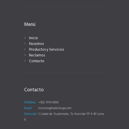
Menú
Inicio
Nosotros
Productos y Servicios
Reclamos
Contacto
Contacto
Teléfono
+502 4114 0596
Email
trcorreo@todoriesgo.net
Dirección
Ciudad de Guatemala, 7a Avenida "A" 4-40 zona
9.